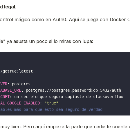
d legal
.
ontrol mágico como en Auth0. Aquí se juega con Docker 
le” ya asusta un poco si lo miras con lupa:
e/gotrue:latest
IVER
:
postgres
TABASE_URL
:
postgres://postgres:password@db:5432/auth
ECRET
:
un-secreto-que-seguro-copiaste-de-stackoverflow
NAL_GOOGLE_ENABLED
:
"true"
iables más para que esto sea seguro de verdad
muy bien. Pero aquí empieza la parte que nadie te cuenta e