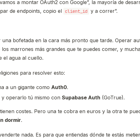
“vamos a montar OAuth2 con Google”, la mayoría de desarr
par de endpoints, copio el
y a correr”.
client_id
ar una bofetada en la cara más pronto que tarde. Operar au
 los marrones más grandes que te puedes comer, y mucha
 el agua al cuello.
ligiones para resolver esto:
ma a un gigante como
Auth0
.
te y operarlo tú mismo con
Supabase Auth
(GoTrue).
ienen costes. Pero una te cobra en euros y la otra te pue
in dormir
.
venderte nada. Es para que entiendas dónde te estás metie