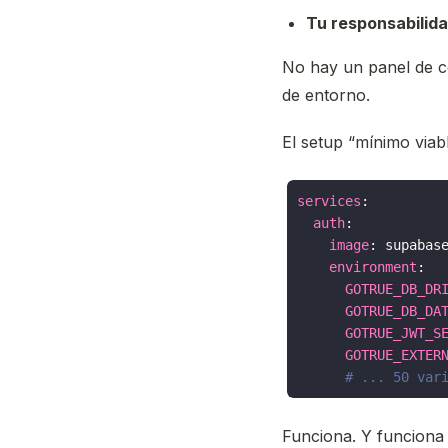
Tu responsabilida
No hay un panel de c
de entorno.
El setup “mínimo viab
services
:
auth
:
image
:
supabas
environment
:
GOTRUE_DB_DR
GOTRUE_DB_DA
GOTRUE_JWT_S
GOTRUE_EXTER
# ... 50 var
Funciona. Y funciona 