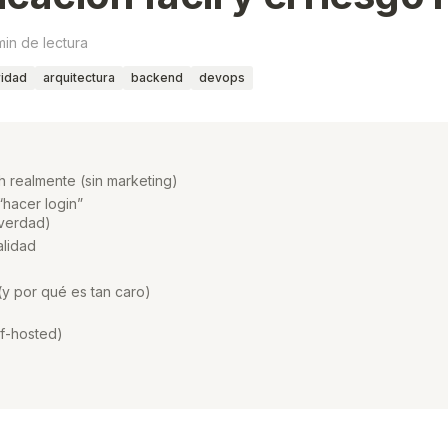
min de lectura
idad
arquitectura
backend
devops
 realmente (sin marketing)
“hacer login”
 verdad)
alidad
(y por qué es tan caro)
f-hosted)