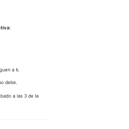
ativa
:
uen a ti.
no debe.
bado a las 3 de la