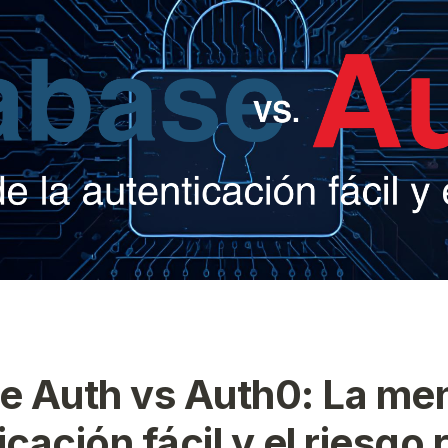
 Auth vs Auth0: La men
icación fácil y el riesgo 