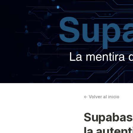
← Volver al inicio
Supabase
la autent