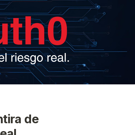
tira de
real