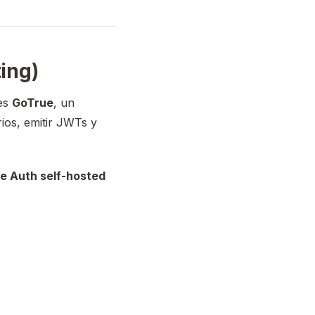
ing)
 es
GoTrue
, un
ios, emitir JWTs y
e Auth self-hosted