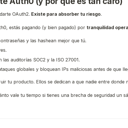
te Auth0 (y por qué es tan caro)
 darte OAuth2.
Existe para absorber tu riesgo
.
h0, estás pagando (y bien pagado) por
tranquilidad oper
contraseñas y las hashean mejor que tú.
ves.
n las auditorías SOC2 y la ISO 27001.
ataques globales y bloquean IPs maliciosas antes de que lleg
ruir tu producto. Ellos se dedican a que nadie entre donde 
uánto vale tu tiempo si tienes una brecha de seguridad un sá